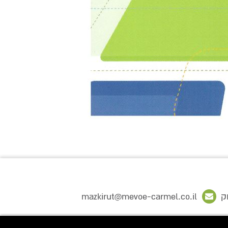
ק
mazkirut@mevoe-carmel.co.il