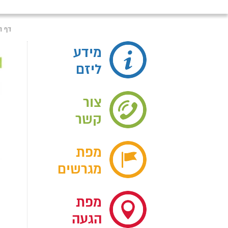
דף ה
מידע
ליזם
צור
קשר
מפת
מגרשים
מפת
הגעה